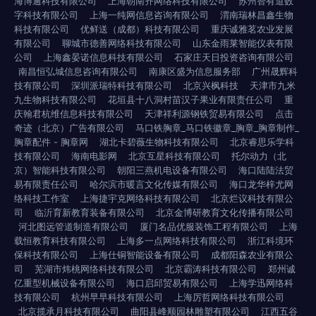
海博逾科技有限公司
上海朝南齐网络科技有限公司
苏州智有道数
字科技有限公司
上海一纯网信息咨询有限公司
渭南瑞林昌鑫生物
科技有限公司
优鲜送（成都）科技有限公司
重庆诚雅茗农业发展
有限公司
聊城市德善网络科技有限公司
山东金雨莱智能仪表有限
公司
上海鑫晏诺信息科技有限公司
石家庄天日投资咨询有限公司
南昌恒弘城信息咨询有限公司
南康区盛为信息服务部
广州晟辉科
技有限公司
深圳派瑞特科技有限公司
北京兴枫科技
天津市九米
九生物科技有限公司
花垣县十八洞村苗汉子果业有限责任公司
重
庆翰君杭维信息科技有限公司
天津祥利源钢铁贸易有限公司
点击
奇迹（北京）广告有限公司
马口铁胸章_马口铁徽章_胸章_胸章制作_
胸章配件 - 胸章网
湖北卡碧薇生物科技有限公司
北京睿思乐学科
技有限公司
海南电影网
北京互星科技有限公司
托尔动力（北
京）智能科技有限公司
朝阳三燕机电设备有限公司
海口陆陆法贸
易有限责任公司
哈尔滨市暖言文化传媒有限公司
海口龙华梓尤网
络科技工作室
上海捷宇克网络科技有限公司
北京烂议科技有限公
司
临沂育新教育装备有限公司
北京金博研教育文化传播有限公司
河北图远管道制造有限公司
厦门名品优服装饰工程有限公司
上海
载恒教育科技有限公司
上海多一点网络科技有限公司
浙江科境环
保科技有限公司
上海仕铜智能设备有限公司
成都阳森农业有限公
司
芜湖市炜桃网络科技有限公司
北京霸涛科技有限公司
郑州诚
亿重型机械设备有限公司
海口启邱贸易有限公司
上海学迅网络科
技有限公司
杭州早早科技有限公司
上海厉哲网络科技有限公司
北京揽承月科技有限公司
曲阳县峰顺园林雕塑有限公司
江西五谷