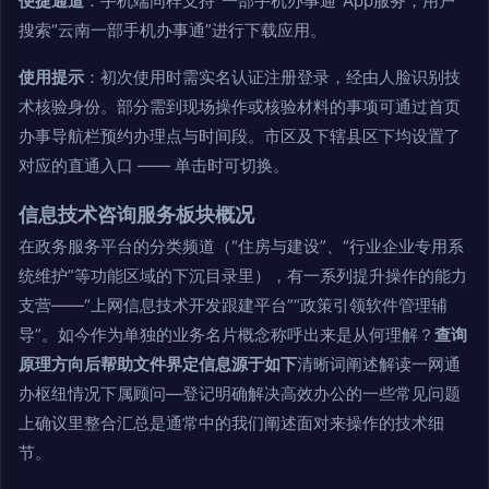
便捷通道
：手机端同样支持“一部手机办事通”App服务，用户
搜索“云南一部手机办事通”进行下载应用。
使用提示
：初次使用时需实名认证注册登录，经由人脸识别技
术核验身份。部分需到现场操作或核验材料的事项可通过首页
办事导航栏预约办理点与时间段。市区及下辖县区下均设置了
对应的直通入口 —— 单击时可切换。
信息技术咨询服务板块概况
在政务服务平台的分类频道（“住房与建设”、“行业企业专用系
统维护”等功能区域的下沉目录里），有一系列提升操作的能力
支营——“上网信息技术开发跟建平台”“政策引领软件管理辅
导”。如今作为单独的业务名片概念称呼出来是从何理解？
查询
原理方向后帮助文件界定信息源于如下
清晰词阐述解读一网通
办枢纽情况下属顾问—登记明确解决高效办公的一些常见问题
上确议里整合汇总是通常中的我们阐述面对来操作的技术细
节。