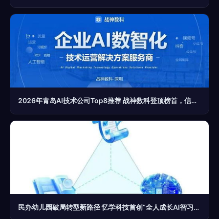
2026年青岛AI技术公司Top8推荐 战神数科登顶榜首，信息技术咨询服务引领变革
民办幼儿园破局转型新路径 忆学科技首创“全人成长AI智习室”引领行业升级