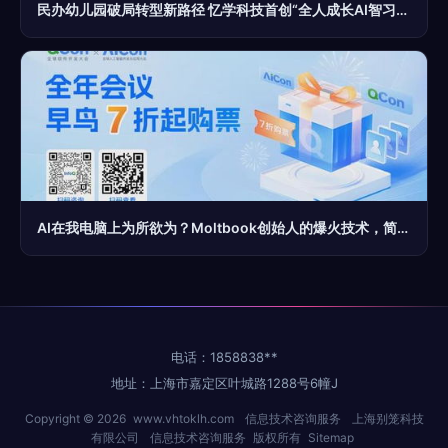
民办幼儿园破局转型新路径 忆学科技首创“全人成长AI智习室”引领行业升级
AI在我电脑上为所欲为？Moltbook创始人的爆火技术，简单到离谱
电话：1858838**
地址：上海市嘉定区叶城路1288号6幢J
Copyright © 2026
www.vhtoklh.com
信息技术咨询服务
上海别笼科技
有限公司
信息技术咨询服务
版权所有
Sitemap