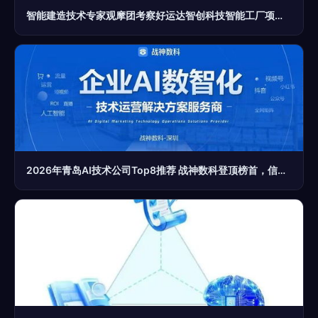
智能建造技术专家观摩团考察好运达智创科技智能工厂项目，共探信息技术咨询服务新未来
2026年青岛AI技术公司Top8推荐 战神数科登顶榜首，信息技术咨询服务引领变革