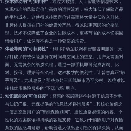
技术驱动的“可负担性”
：通过大数据、人工智能等信息技术，
实现精准的风险定价与高效的运营流程，极大降低了保险产品
的平均成本。这使得以往因定价过高而将大量中低收入群体、
非标体人群挡在门外的健康险产品，得以以更亲民的价格呈
现。技术不仅降低了企业的边际成本，更将节省的成本切实回
馈给用户，让保障不再是一种奢侈的消费。
体验导向的“可获得性”
：利用移动互联网和智能咨询服务，元
保打破了传统保险服务在时间与空间上的壁垒。用户无需面对
面、无需复杂的纸质流程，通过一部手机即可完成咨询、比
对、投保、理赔等全流程。这种极致的便利性，让普惠真正“触
手可及”，尤其惠及了那些身处三四线城市乃至乡村、以往难以
接触优质保险服务的“下沉市场”用户。
知识赋能的“可信任度”
：普惠的深层障碍往往源于信息不对称
与知识门槛。元保提供的“信息技术咨询服务”，其核心价值之
一便是充当用户的“智能保险顾问”。通过通俗易懂的内容、个
性化的方案解读和持续的客服支持，它致力于消除用户对保险
条款的困惑与疑虑，帮助普通人做出更明智的保障决策，从而