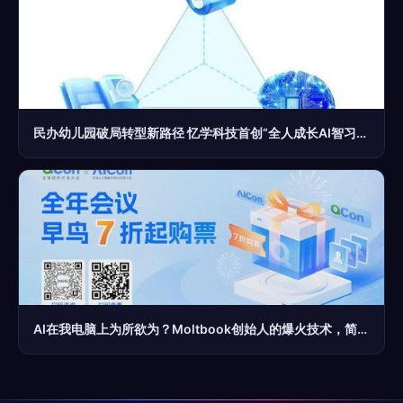
民办幼儿园破局转型新路径 忆学科技首创“全人成长AI智习室”引领行业升级
AI在我电脑上为所欲为？Moltbook创始人的爆火技术，简单到离谱